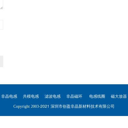
非晶电感
共模电感
滤波电感
非晶磁环
电感线圈
磁大放器
2021 深圳市创盈非晶新材料技术有限公司
Copyright 2003-