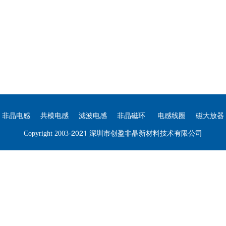
非晶电感
共模电感
滤波电感
非晶磁环
电感线圈
磁大放器
2021 深圳市创盈非晶新材料技术有限公司
Copyright 2003-