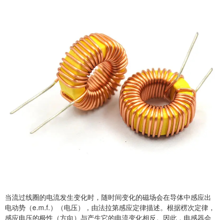
当流过线圈的电流发生变化时，随时间变化的磁场会在导体中感应出
电动势（e.m.f.）（电压），由法拉第感应定律描述。根据楞次定律，
感应电压的极性（方向）与产生它的电流变化相反。因此，
电感器
会